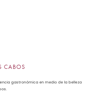
presentación
siguientes
de
enlaces,
diapositivas
se
actualizará
el
contenido
anterior
S CABOS
ncia gastronómica en medio de la belleza
bos.