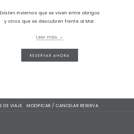
Existen inviernos que se viven entre abrigos
Disfr
y otros que se descubren frente al Mar.
cada 
Leer más
ABRE EN UNA NUEVA PEST
RESERVAR AHORA
 DE VIAJE
MODIFICAR / CANCELAR RESERVA