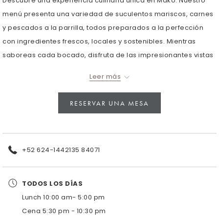
Descubre una experiencia culinaria única en Mako. Nuestro
de
en
menú presenta una variedad de suculentos mariscos, carnes
la
los
y pescados a la parrilla, todos preparados a la perfección
presentació
siguientes
con ingredientes frescos, locales y sostenibles. Mientras
de
enlaces,
saboreas cada bocado, disfruta de las impresionantes vistas
diapositivas
se
al océano y deja que el sonido relajante de las olas te
Leer más
actualizará
envuelva.Desde la pesca más fresca hasta los mejores cortes
el
de carne, ofrecemos una selección inigualable de platos
RESERVAR UNA MESA
contenido
excepcionales.
anterior
No te pierdas la oportunidad de disfrutar del esplendor de
nuestra parrilla.
+52 624-1442135 84071
TODOS LOS DÍAS
Lunch 10:00 am- 5:00 pm
Cena 5:30 pm - 10:30 pm